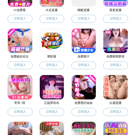
当前位置：
小妲己直播
科学研究
学科建设
2022小妲己直播学学位授权点建设年度报告
2023-06-09
2021小妲己直播学学位授权点建设年度报告
2022-05-20
2020小妲己直播学学位授权点建设年度报告
2021-05-25
2019小妲己直播学学位授权点建设年度报告
2020-06-01
每页
14
记录
总共
4
记录
第一页
<<上一页
下一页>>
尾页
页码
1
/
1
跳转到
Copyright© 2022 小妲己直播-直播入口
地址：江苏省南京市江宁区将军大道29号
技术支持：梦蕾科技